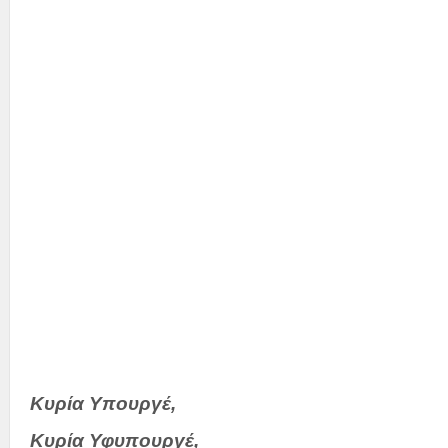
κα Ν
Την Υφυπ
κα Σ
Την 
και
Κυρία Υπουργέ,
Κυρία Υφυπουργέ,