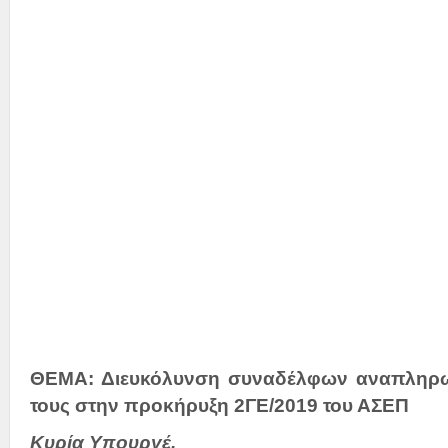
Την Υφυπ
κα Σ
Την 
και
ΘΕΜΑ: Διευκόλυνση συναδέλφων αναπληρω
τους στην προκήρυξη 2ΓΕ/2019 του ΑΣΕΠ
Κυρία Υπουργέ,