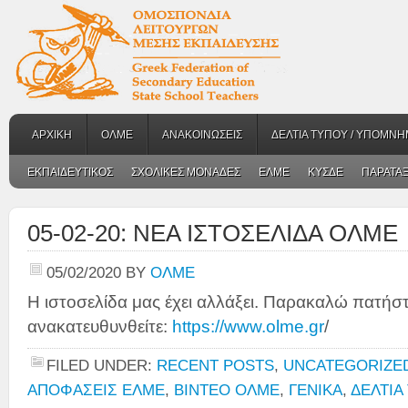
ΑΡΧΙΚΗ
ΟΛΜΕ
ΑΝΑΚΟΙΝΩΣΕΙΣ
ΔΕΛΤΙΑ ΤΥΠΟΥ / ΥΠΟΜΝΗ
ΕΚΠΑΙΔΕΥΤΙΚΟΣ
ΣΧΟΛΙΚΕΣ ΜΟΝΑΔΕΣ
ΕΛΜΕ
ΚΥΣΔΕ
ΠΑΡΑΤΑΞ
05-02-20: ΝΕΑ ΙΣΤΟΣΕΛΙΔΑ ΟΛΜΕ
05/02/2020
BY
ΟΛΜΕ
H ιστοσελίδα μας έχει αλλάξει. Παρακαλώ πατήστ
ανακατευθυνθείτε:
https://www.olme.gr
/
FILED UNDER:
RECENT POSTS
,
UNCATEGORIZE
ΑΠΟΦΑΣΕΙΣ ΕΛΜΕ
,
ΒΙΝΤΕΟ ΟΛΜΕ
,
ΓΕΝΙΚΑ
,
ΔΕΛΤΙΑ