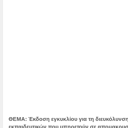
κα Ν
Την Υφυπ
κα Σ
Την 
και
ΘΕΜΑ: Έκδοση εγκυκλίου για τη διευκόλυνση
εκπαιδευτικών που
υπηρετούν σε απομακρυσ