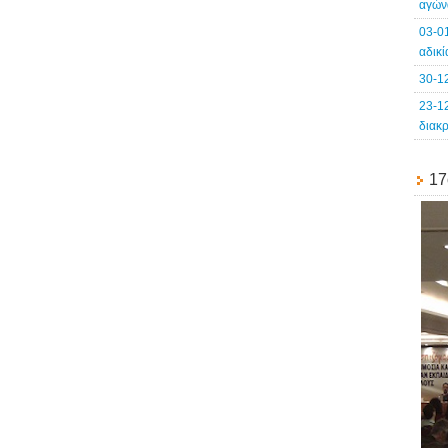
αγών
03-0
αδικ
30-1
23-1
διακ
17