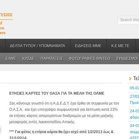
ΔΕΛΤΙΑ ΤΥΠΟΥ / ΥΠΟΜΝΗΜΑΤΑ
ΕΙΔΗΣΕΙΣ-ΜΜΕ
Κ.Ε.ΜΕ.ΤΕ.
ΕΛΜΕ
ΚΥΣΔΕ
ΠΑΡΑΤΑΞΕΙΣ
ΦΩΤΟΓΡΑΦΙΕΣ-BINTEO
ΣΥΝΔΕΣΜΟΙ
Τε
05-0
EΤΗΣΙΕΣ ΚΑΡΤΕΣ ΤΟΥ ΟΑΣΑ ΓΙΑ ΤΑ ΜΕΛΗ ΤΗΣ ΟΛΜΕ
27/0
Προέ
Σας κάνουμε γνωστό ότι η Α.Δ.Ε.Δ.Υ. έχει έρθει σε συμφωνία με τον
Ο.Α.Σ.Α. και έχει υπογράψει συμφωνητικό για έκπτωση κατά 23%
24-0
σε ετήσιες κάρτες απεριορίστων διαδρομών με τα μέσα μαζικής
φόρω
μεταφοράς εντός λεκανοπεδίου Αττικής.
24-0
*
*
*
Για φέτος η ετήσια κάρτα θα έχει ισχύ από 1/2/2013 έως &
συμμ
31/1/2014.
ΑΣΕ