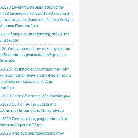
1-2020 Συγκέντρωση διαμαρτυρίας την
η 23 Ιανουαρίου και ώρα 12.30 ενάντια στη
η του ν/σχ που εξισώνει τα ιδιωτικά Κολέγια
α Δημόσια Πανεπιστήμια
1-20 Ψήφισμα συμπαράστασης στο ΔΣ της
 Κέρκυρας
1-20 Υπόμνημα προς την πολιτ. ηγεσία του
αιδείας για τις εργασιακές συνθήκες των
ιδευτικών
1-2020 Πανεκπ/κό συλλαλητήριο την Τρίτη
και 3ωρη στάση ενάντια στην ψήφιση του ν/
υ εξισώνει τα Κολέγια με τα Δημ.
πιστήμια
1-2020 Για το θάνατο των δύο συναδέλφων
-2020 Ομιλία Γεν. Γραμματέα στις
ώσεις της Πάτρας για το Ν. Τεμπονέρα
1-2020 Συγκεντρώσεις μνήμης για το Νίκο
ονέρα σε Αθήνα και Πάτρα
1-2020 Ψήφισμα συμπαράστασης στον