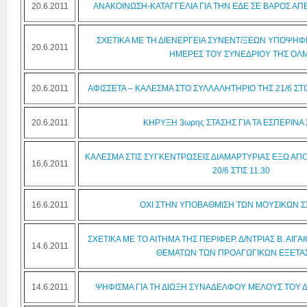
20.6.2011
ΑΝΑΚΟΙΝΩΣΗ-ΚΑΤΑΓΓΕΛΙΑ ΓΙΑ ΤΗΝ ΕΔΕ ΣΕ ΒΑΡΟΣ ΑΠ
ΣΧΕΤΙΚΑ ΜΕ ΤΗ ΔΙΕΝΕΡΓΕΙΑ ΣΥΝΕΝΤ/ΞΕΩΝ ΥΠΟΨΗΦΙ
20.6.2011
ΗΜΕΡΕΣ ΤΟΥ ΣΥΝΕΔΡΙΟΥ ΤΗΣ ΟΛ
20.6.2011
ΑΦΙΣΣΕΤΑ – ΚΑΛΕΣΜΑ ΣΤΟ ΣΥΛΛΑΛΗΤΗΡΙΟ ΤΗΣ 21/6 ΣΤΙΣ
20.6.2011
ΚΗΡΥΞΗ 3ωρης ΣΤΑΣΗΣ ΓΙΑ ΤΑ ΕΣΠΕΡΙΝΑ Σ
ΚΑΛΕΣΜΑ ΣΤΙΣ ΣΥΓΚΕΝΤΡΩΣΕΙΣ ΔΙΑΜΑΡΤΥΡΙΑΣ ΕΞΩ ΑΠΟ
16.6.2011
20/6 ΣΤΙΣ 11.30
16.6.2011
ΟΧΙ ΣΤΗΝ ΥΠΟΒΑΘΜΙΣΗ ΤΩΝ ΜΟΥΣΙΚΩΝ Σ
ΣΧΕΤΙΚΑ ΜΕ ΤΟ ΑΙΤΗΜΑ ΤΗΣ ΠΕΡΙΦΕΡ. Δ/ΝΤΡΙΑΣ Β. ΑΙΓ
14.6.2011
ΘΕΜΑΤΩΝ ΤΩΝ ΠΡΟΑΓΩΓΙΚΩΝ ΕΞΕΤΑ
14.6.2011
ΨΗΦΙΣΜΑ ΓΙΑ ΤΗ ΔΙΩΞΗ ΣΥΝΑΔΕΛΦΟΥ ΜΕΛΟΥΣ ΤΟΥ Δ