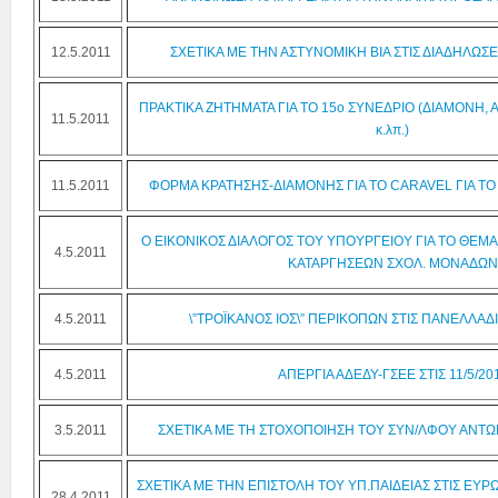
12.5.2011
ΣΧΕΤΙΚΑ ΜΕ ΤΗΝ ΑΣΤΥΝΟΜΙΚΗ ΒΙΑ ΣΤΙΣ ΔΙΑΔΗΛΩΣΕ
ΠΡΑΚΤΙΚΑ ΖΗΤΗΜΑΤΑ ΓΙΑ ΤΟ 15ο ΣΥΝΕΔΡΙΟ (ΔΙΑΜΟΝΗ,
11.5.2011
κ.λπ.)
11.5.2011
ΦΟΡΜΑ ΚΡΑΤΗΣΗΣ-ΔΙΑΜΟΝΗΣ ΓΙΑ ΤΟ CARAVEL ΓΙΑ ΤΟ
Ο ΕΙΚΟΝΙΚΟΣ ΔΙΑΛΟΓΟΣ ΤΟΥ ΥΠΟΥΡΓΕΙΟΥ ΓΙΑ ΤΟ ΘΕΜ
4.5.2011
ΚΑΤΑΡΓΗΣΕΩΝ ΣΧΟΛ. ΜΟΝΑΔΩΝ
4.5.2011
\”ΤΡΟΪΚΑΝΟΣ ΙΟΣ\” ΠΕΡΙΚΟΠΩΝ ΣΤΙΣ ΠΑΝΕΛΛΑΔ
4.5.2011
ΑΠΕΡΓΙΑ ΑΔΕΔΥ-ΓΣΕΕ ΣΤΙΣ 11/5/20
3.5.2011
ΣΧΕΤΙΚΑ ΜΕ ΤΗ ΣΤΟΧΟΠΟΙΗΣΗ ΤΟΥ ΣΥΝ/ΛΦΟΥ ΑΝΤ
ΣΧΕΤΙΚΑ ΜΕ ΤΗΝ ΕΠΙΣΤΟΛΗ ΤΟΥ ΥΠ.ΠΑΙΔΕΙΑΣ ΣΤΙΣ ΕΥ
28.4.2011