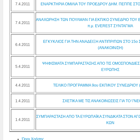
7.4.2011
ΕΝΑΡΚΤΗΡΙΑ ΟΜΙΛΙΑ ΤΟΥ ΠΡΟΕΔΡΟΥ ΔΗΜ. ΠΕΠΠΕ ΣΤΟ
ΑΝΑΧΩΡΗΣΗ ΤΩΝ ΠΟΥΛΜΑΝ ΓΙΑ ΕΚΠ/ΚΟ ΣΥΝΕΔΡΙΟ ΤΟΥ ΒΟ
7.4.2011
π.μ. EVEREST ΣΥΝΤΑΓΜΑ
ΕΓΚΥΚΛΙΟΣ ΓΙΑ ΤΗΝ ΑΝΑΔΕΙΞΗ ΑΝΤΙΠΡ/ΠΩΝ ΣΤΟ 15ο
6.4.2011
(ΑΝΑΚΟΙΝ/ΣΗ)
ΨΗΦΙΣΜΑΤΑ ΣΥΜΠΑΡΑΣΤΑΣΗΣ ΑΠΟ ΤΙΣ ΟΜΟΣΠΟΝΔΙΕΣ
5.4.2011
ΕΥΡΩΠΗΣ
4.4.2011
ΤΕΛΙΚΟ ΠΡΟΓΡΑΜΜΑ 9ου ΕΚΠ/ΚΟΥ ΣΥΝΕΔΡΙΟΥ (Βό
1.4.2011
ΣΧΕΤΙΚΑ ΜΕ ΤΙΣ ΑΝΑΚΟΙΝΩΣΕΙΣ ΓΙΑ ΤΟ \”ΝΕ
ΣΥΜΠΑΡΑΣΤΑΣΗ ΑΠΟ ΤΑ ΕΥΡΩΠΑΪΚΑ ΣΥΝΔΙΚΑΤΑ ΣΤΟΝ Α
1.4.2011
ΚΩΝ
Όροι Χρήσης