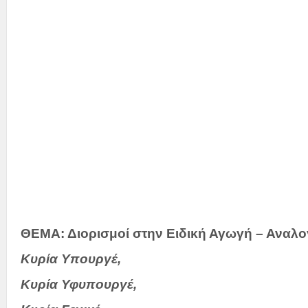
Την Υφυπ
κα Σ
Την 
και
ΘΕΜΑ: Διορισμοί στην Ειδική Αγωγή – Αναλο
Κυρία Υπουργέ,
Κυρία Υφυπουργέ,