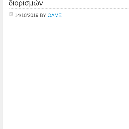
διορισμών
14/10/2019
BY
ΟΛΜΕ
Την Υπο
κα Ν
Την Υφυπ
κα Σ