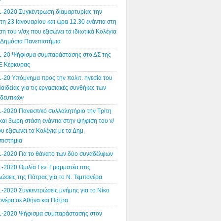
1-2020 Συγκέντρωση διαμαρτυρίας την
η 23 Ιανουαρίου και ώρα 12.30 ενάντια στη
η του ν/σχ που εξισώνει τα ιδιωτικά Κολέγια
α Δημόσια Πανεπιστήμια
1-20 Ψήφισμα συμπαράστασης στο ΔΣ της
 Κέρκυρας
1-20 Υπόμνημα προς την πολιτ. ηγεσία του
αιδείας για τις εργασιακές συνθήκες των
ιδευτικών
1-2020 Πανεκπ/κό συλλαλητήριο την Τρίτη
και 3ωρη στάση ενάντια στην ψήφιση του ν/
υ εξισώνει τα Κολέγια με τα Δημ.
πιστήμια
1-2020 Για το θάνατο των δύο συναδέλφων
-2020 Ομιλία Γεν. Γραμματέα στις
ώσεις της Πάτρας για το Ν. Τεμπονέρα
1-2020 Συγκεντρώσεις μνήμης για το Νίκο
ονέρα σε Αθήνα και Πάτρα
1-2020 Ψήφισμα συμπαράστασης στον