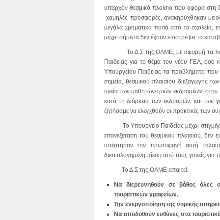
υπάρχον θεσμικό πλαίσιο που αφορά στη δ
χαμηλές προσφορές, ανακηρύχθηκαν μειοδό
μεγάλα χρηματικά ποσά από τα σχολεία, ε
μέχρι σήμερα δεν έχουν επιστρέψει τα κατα
Το Δ.Σ της ΟΛΜΕ, με αφορμή τα παραπά
Παιδείας για το θέμα του νέου ΓΕΛ, όσο κα
Υπουργείου Παιδείας τα προβλήματα που 
σημεία, θεσμικού πλαισίου διεξαγωγής τ
υγεία των μαθητών-τριών εκδρομέων, στη
κατά τη διάρκεια των εκδρομών, και των 
ζητήσαμε να ελεγχθούν οι πρακτικές των σ
Το Υπουργείο Παιδείας μέχρι στιγμής, 
επανεξέταση του θεσμικού πλαισίου, δεν έ
υπέστησαν την πρωτοφανή αυτή ταλαιπ
δικαιολογημένη πίεση από τους γονείς για
Το Δ.Σ της ΟΛΜΕ απαιτεί:
Να διερευνηθούν σε βάθος όλες ο
τουριστικών γραφείων.
Την ενεργοποίηση της νομικής υπηρεσ
Να αποδοθούν ευθύνες στα τουριστικά