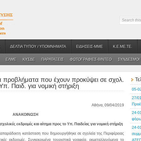
ΔΕΛΤΙΑ ΤΥΠΟΥ / ΥΠΟΜΝΗΜΑΤΑ
ΕΙΔΗΣΕΙΣ-ΜΜΕ
Κ.Ε.ΜΕ.ΤΕ.
ΕΛΜΕ
ΚΥΣΔΕ
ΠΑΡΑΤΑΞΕΙΣ
ΦΩΤΟΓΡΑΦΙΕΣ-BINTEO
ΣΥΝΔΕΣΜΟΙ
ια προβλήματα που έχουν προκύψει σε σχολ.
Τε
π. Παιδ. για νομική στήριξη
05-0
27/0
Προέ
Αθήνα, 09/04/2019
24-0
ΑΝΑΚΟΙΝΩΣΗ
φόρω
ολικές εκδρομές και αίτημα προς το Υπ. Παιδείας για νομική στήριξη
24-0
άδεκτη κατάσταση που δημιουργήθηκε σε σχολεία της Περιφέρειας
συμμ
τικές εκδρομές. Συγκεκριμένα τουριστικά γραφεία, εκμεταλλευόμενα το
ΑΣΕ