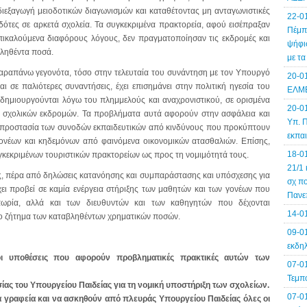
ιεξαγωγή μειοδοτικών διαγωνισμών και καταθέτοντας μη ανταγωνιστικές
22-0
τες σε αρκετά σχολεία. Τα συγκεκριμένα πρακτορεία, αφού εισέπραξαν
Πέμπτ
πικαλούμενα διαφόρους λόγους, δεν πραγματοποίησαν τις εκδρομές και
ψήφισ
βληθέντα ποσά.
με τ
νω γεγονότα, τόσο στην τελευταία του συνάντηση με τον Υπουργό
20-0
ι σε παλιότερες συναντήσεις, έχει επισημάνει στην πολιτική ηγεσία του
ΕΛΜΕ
δημιουργούνται λόγω του πλημμελούς και αναχρονιστικού, σε ορισμένα
20-0
ων σχολικών εκδρομών. Τα προβλήματα αυτά αφορούν στην ασφάλεια και
Υπ. Π
ν προστασία των συνοδών εκπαιδευτικών από κινδύνους που προκύπτουν
εκπα
γονέων και κηδεμόνων από φαινόμενα οικονομικών ατασθαλιών. Επίσης,
18-0
υγκεκριμένων τουριστικών πρακτορείων ως προς τη νομιμότητά τους.
21/1 
πέρα από δηλώσεις κατανόησης και συμπαράστασης και υπόσχεσης για
σχ πο
χει προβεί σε καμία ενέργεια στήριξης των μαθητών και των γονέων που
Πανε
ωρία, αλλά και των διευθυντών και των καθηγητών που δέχονται
14-0
 το ζήτημα των καταβληθέντων χρηματικών ποσών.
09-01
εκδηλ
ι υποθέσεις που αφορούν προβληματικές πρακτικές αυτών των
07-0
Τεμπ
ίας του Υπουργείου Παιδείας για τη νομική υποστήριξη των σχολείων.
07-0
 γραφεία και να ασκηθούν από πλευράς Υπουργείου Παιδείας όλες οι