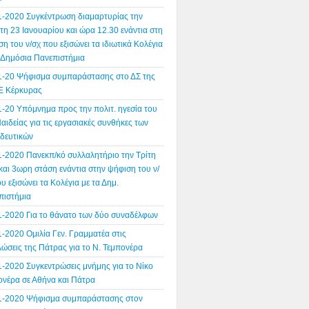
1-2020 Συγκέντρωση διαμαρτυρίας την
η 23 Ιανουαρίου και ώρα 12.30 ενάντια στη
η του ν/σχ που εξισώνει τα ιδιωτικά Κολέγια
α Δημόσια Πανεπιστήμια
1-20 Ψήφισμα συμπαράστασης στο ΔΣ της
 Κέρκυρας
1-20 Υπόμνημα προς την πολιτ. ηγεσία του
αιδείας για τις εργασιακές συνθήκες των
ιδευτικών
1-2020 Πανεκπ/κό συλλαλητήριο την Τρίτη
και 3ωρη στάση ενάντια στην ψήφιση του ν/
υ εξισώνει τα Κολέγια με τα Δημ.
πιστήμια
1-2020 Για το θάνατο των δύο συναδέλφων
-2020 Ομιλία Γεν. Γραμματέα στις
ώσεις της Πάτρας για το Ν. Τεμπονέρα
1-2020 Συγκεντρώσεις μνήμης για το Νίκο
ονέρα σε Αθήνα και Πάτρα
1-2020 Ψήφισμα συμπαράστασης στον