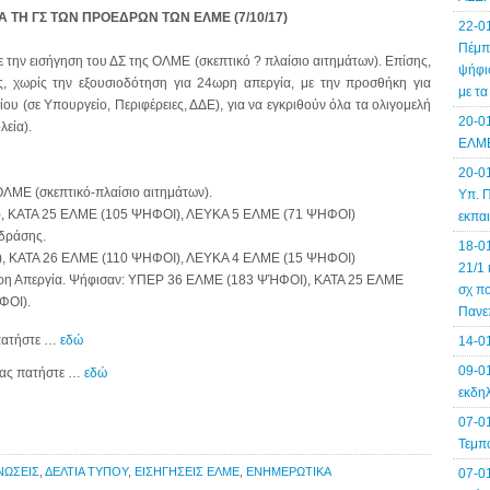
 ΤΗ ΓΣ ΤΩΝ ΠΡΟΕΔΡΩΝ ΤΩΝ ΕΛΜΕ (7/10/17)
22-0
Πέμπτ
ην εισήγηση του ΔΣ της ΟΛΜΕ (σκεπτικό ? πλαίσιο αιτημάτων). Επίσης,
ψήφισ
, χωρίς την εξουσιοδότηση για 24ωρη απεργία, με την προσθήκη για
με τ
υ (σε Υπουργείο, Περιφέρειες, ΔΔΕ), για να εγκριθούν όλα τα ολιγομελή
20-0
λεία).
ΕΛΜΕ
20-0
ΟΛΜΕ (σκεπτικό-πλαίσιο αιτημάτων).
Υπ. Π
, ΚΑΤΑ 25 ΕΛΜΕ (105 ΨΗΦΟΙ), ΛΕΥΚΑ 5 ΕΛΜΕ (71 ΨΗΦΟΙ)
εκπα
δράσης.
18-0
, ΚΑΤΑ 26 ΕΛΜΕ (110 ΨΗΦΟΙ), ΛΕΥΚΑ 4 ΕΛΜΕ (15 ΨΗΦΟΙ)
21/1 
4ωρη Απεργία. Ψήφισαν: ΥΠΕΡ 36 ΕΛΜΕ (183 ΨΉΦΟΙ), ΚΑΤΑ 25 ΕΛΜΕ
σχ πο
ΦΟΙ).
Πανε
 πατήστε …
εδώ
14-0
09-01
ρίας πατήστε …
εδώ
εκδηλ
07-0
Τεμπ
ΝΩΣΕΙΣ
,
ΔΕΛΤΙΑ ΤΥΠΟΥ
,
ΕΙΣΗΓΗΣΕΙΣ ΕΛΜΕ
,
ΕΝΗΜΕΡΩΤΙΚΑ
07-0