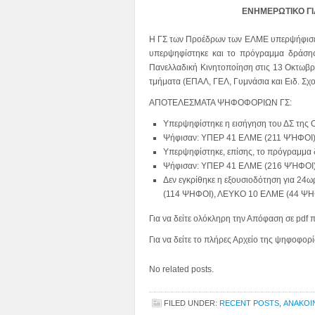
ΕΝΗΜΕΡΩΤΙΚΟ ΓΙΑ
Η ΓΣ των Προέδρων των ΕΛΜΕ υπερψήφισε τ
υπερψηφίστηκε και το πρόγραμμα δράσης
Πανελλαδική Κινητοποίηση στις 13 Οκτωβρίο
τμήματα (ΕΠΑΛ, ΓΕΛ, Γυμνάσια και Ειδ. Σχο
ΑΠΟΤΕΛΕΣΜΑΤΑ ΨΗΦΟΦΟΡΙΩΝ ΓΣ:
Υπερψηφίστηκε η εισήγηση του ΔΣ της 
Ψήφισαν: ΥΠΕΡ 41 ΕΛΜΕ (211 ΨΉΦΟΙ)
Υπερψηφίστηκε, επίσης, το πρόγραμμα 
Ψήφισαν: ΥΠΕΡ 41 ΕΛΜΕ (216 ΨΉΦΟΙ)
Δεν εγκρίθηκε η εξουσιοδότηση για 2
(114 ΨΗΦΟΙ), ΛΕΥΚΟ 10 ΕΛΜΕ (44 ΨΗ
Για να δείτε ολόκληρη την Απόφαση σε pdf
Για να δείτε το πλήρες Αρχείο της ψηφοφο
No related posts.
FILED UNDER:
RECENT POSTS
,
ΑΝΑΚΟΙ