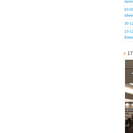
αγών
03-0
αδικ
30-1
23-1
διακ
17