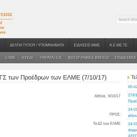
ΔΕΛΤΙΑ ΤΥΠΟΥ / ΥΠΟΜΝΗΜΑΤΑ
ΕΙΔΗΣΕΙΣ-ΜΜΕ
Κ.Ε.ΜΕ.ΤΕ.
ΕΛΜΕ
ΚΥΣΔΕ
ΠΑΡΑΤΑΞΕΙΣ
ΦΩΤΟΓΡΑΦΙΕΣ-BINTEO
ΣΥΝΔΕΣΜΟΙ
 ΓΣ των Προέδρων των ΕΛΜΕ (7/10/17)
Τε
05-0
27/0
Aθήνα, 9/10/17
Προέ
24-0
ΠΡΟΣ:
φόρω
Τα ΔΣ των ΕΛΜΕ
24-0
συμμ
ΑΣΕ