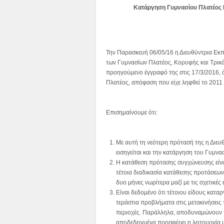
Κατάργηση Γυμνασίου Πλατέος 
Την Παρασκευή 06/05/16 η Διευθύντρια Εκ
των Γυμνασίων Πλατέος, Κορυφής και Τρικά
προηγούμενο έγγραφό της στις 17/3/2016,
Πλατέος, απόφαση που είχε ληφθεί το 2011 κ
Επισημαίνουμε ότι:
Με αυτή τη νεότερη πρότασή της η Διευ
εισηγείται και την κατάργηση του Γυμνα
Η κατάθεση πρότασης συγχώνευσης είνα
τέτοια διαδικασία κατάθεσης προτάσεων
δυο μήνες νωρίτερα μαζί με τις σχετικ
Είναι δεδομένο ότι τέτοιου είδους κατ
τεράστια προβλήματα στις μετακινήσεις
περιοχές. Παράλληλα, αποδυναμώνουν τ
αποδεδειγμένα προσφέρει η λειτουργία 