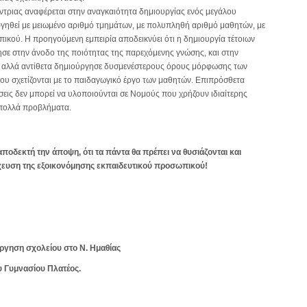
ντριας αναφέρεται στην αναγκαιότητα δημιουργίας ενός μεγάλου
ηθεί με μειωμένο αριθμό τμημάτων, με πολυπληθή αριθμό μαθητών, με
ικού. Η προηγούμενη εμπειρία αποδεικνύει ότι η δημιουργία τέτοιων
 στην άνοδο της ποιότητας της παρεχόμενης γνώσης, και στην
 αλλά αντίθετα δημιούργησε δυσμενέστερους όρους μόρφωσης των
ου σχετίζονται με το παιδαγωγικό έργο των μαθητών. Επιπρόσθετα
σεις δεν μπορεί να υλοποιούνται σε Νομούς που χρήζουν ιδιαίτερης
 πολλά προβλήματα.
ποδεκτή την άποψη, ότι τα πάντα θα πρέπει να θυσιάζονται και
ευση της εξοικονόμησης εκπαιδευτικού προσωπικού!
άργηση σχολείου στο Ν. Ημαθίας
υ Γυμνασίου Πλατέος.