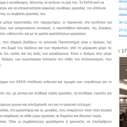
αγών
ημα ο συνάδελφος, θέτοντας σε κίνδυνο τη ζωή του. Το ΕΚΠΑ αντί να
όμενου και να αποκαταστήσει ασφαλείς συνθήκες εργασίας, τον απέλυσε
03-0
ντας τη σύμβαση εργασίας του.
αδικ
 μέτρα προστασίας στο ταριχευτήριο, οι περικοπές στα κονδύλια για
30-1
λόγω των μνημονιακών επιταγών, η προσπάθεια κάλυψης της έλλειψης
23-1
νο «εθελοντή» και με τη χρήση ακατάλληλων εργαλείων.
διακ
ς που σήμερα βαδίζουν τα ελληνικά Πανεπιστήμια είναι ο δρόμος της
αι στο βωμό του κέρδους και των περικοπών, από τη μόρφωση μέχρι τις
17
ας της υγείας και της ζωής των εργαζόμενων. Είναι ο δρόμος που μέχρι
ο δρόμος των ευρωπαικών επιταγών στο στίβο του ανταγωνισμού, που
ς.
χημα» στο ΕΚΠΑ. Απόδοση ευθυνών και τιμωρία των υπευθύνων για το
 του, με μόνιμη και σταθερή σχέση εργασίας, σε συνθήκες υγιεινής και
μενων μηνών και αποζημίωσή του για το εργατικό ατύχημα
ασίας στα εργαστήρια και τις μονάδες, που επικρατούν τόσο στην Ιατρική
αι ασφάλειας σε κάθε χώρο εργασίας σε δημόσιο και ιδιωτικό τομέα.
εις. Όλοι οι συμβασιούχοι εργαζόμενοι ή ερευνητές να επιστρέψουν