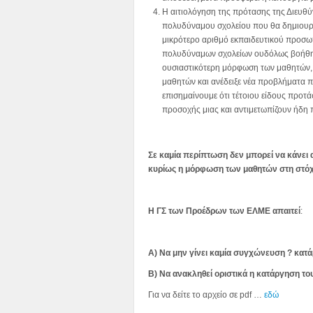
Η αιτιολόγηση της πρότασης της Διευθύ
πολυδύναμου σχολείου που θα δημιουργ
μικρότερο αριθμό εκπαιδευτικού προσωπ
πολυδύναμων σχολείων ουδόλως βοήθησε
ουσιαστικότερη μόρφωση των μαθητών,
μαθητών και ανέδειξε νέα προβλήματα π
επισημαίνουμε ότι τέτοιου είδους προτά
προσοχής μιας και αντιμετωπίζουν ήδη
Σε καμία περίπτωση δεν μπορεί να κάνει α
κυρίως η μόρφωση των μαθητών στη στόχ
Η ΓΣ των Προέδρων των ΕΛΜΕ απαιτεί
:
Α) Να μην γίνει καμία συγχώνευση ? κατ
Β) Να ανακληθεί οριστικά η κατάργηση το
Για να δείτε το αρχείο σε pdf …
εδώ