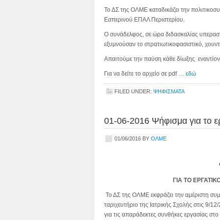
Το ΔΣ της ΟΛΜΕ καταδικάζει την πολιτικοσ
Εσπερινού ΕΠΑΛ Περιστερίου.
Ο συνάδελφος, σε ώρα διδασκαλίας υπερασπ
εξυμνούσαν το στρατιωτικοφασιστικό, χουν
Απαιτούμε την παύση κάθε δίωξης εναντίο
Για να δείτε το αρχείο σε pdf …
εδώ
FILED UNDER:
ΨΗΦΙΣΜΑΤΑ
01-06-2016 Ψήφισμα για το ε
01/06/2016
BY
ΟΛΜΕ
ΓΙΑ ΤΟ ΕΡΓΑΤΙΚ
Το ΔΣ της ΟΛΜΕ εκφράζει την αμέριστη συ
ταριχευτήριο της Ιατρικής Σχολής στις 9/12
για τις απαράδεκτες συνθήκες εργασίας στο 