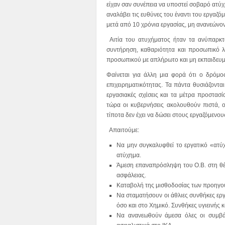
είχαν σαν συνέπεια να υποστεί σοβαρό ατύχ
αναλάβει τις ευθύνες του έναντι του εργαζ
μετά από 10 χρόνια εργασίας, μη ανανεώνο
Αιτία του ατυχήματος ήταν τα ανύπαρκτα
συντήρηση, καθαριότητα και προσωπικό 
προσωπικού με απλήρωτο και μη εκπαιδευμέ
Φαίνεται για άλλη μια φορά ότι ο δρόμο
επιχειρηματικότητας. Τα πάντα θυσιάζοντ
εργασιακές σχέσεις και τα μέτρα προστασί
τώρα οι κυβερνήσεις ακολουθούν πιστά, 
τίποτα δεν έχει να δώσει στους εργαζόμενου
Απαιτούμε:
Να μην συγκαλυφθεί το εργατικό «ατύ
ατύχημα.
Άμεση επαναπρόσληψη του Ο.Β. στη θέση
ασφάλειας.
Καταβολή της μισθοδοσίας των προηγού
Να σταματήσουν οι άθλιες συνθήκες εργ
όσο και στο Χημικό. Συνθήκες υγιεινής κ
Να ανανεωθούν άμεσα όλες οι συμβάσ