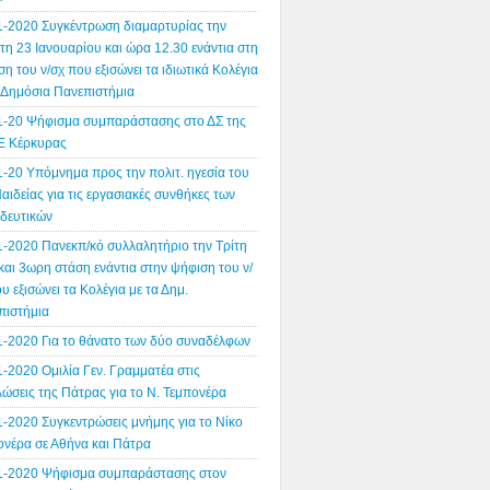
1-2020 Συγκέντρωση διαμαρτυρίας την
η 23 Ιανουαρίου και ώρα 12.30 ενάντια στη
η του ν/σχ που εξισώνει τα ιδιωτικά Κολέγια
α Δημόσια Πανεπιστήμια
1-20 Ψήφισμα συμπαράστασης στο ΔΣ της
 Κέρκυρας
1-20 Υπόμνημα προς την πολιτ. ηγεσία του
αιδείας για τις εργασιακές συνθήκες των
ιδευτικών
1-2020 Πανεκπ/κό συλλαλητήριο την Τρίτη
και 3ωρη στάση ενάντια στην ψήφιση του ν/
υ εξισώνει τα Κολέγια με τα Δημ.
πιστήμια
1-2020 Για το θάνατο των δύο συναδέλφων
-2020 Ομιλία Γεν. Γραμματέα στις
ώσεις της Πάτρας για το Ν. Τεμπονέρα
1-2020 Συγκεντρώσεις μνήμης για το Νίκο
ονέρα σε Αθήνα και Πάτρα
1-2020 Ψήφισμα συμπαράστασης στον