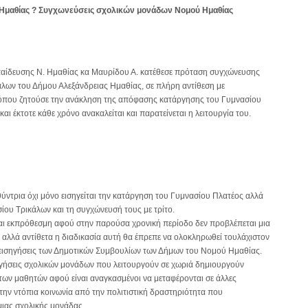
Ημαθίας ? Συγχωνεύσεις σχολικών μονάδων Νομού Ημαθίας
παίδευσης Ν. Ημαθίας κα Μαυρίδου Α. κατέθεσε πρόταση συγχώνευσης
λων του Δήμου Αλεξάνδρειας Ημαθίας, σε πλήρη αντίθεση με
 όπου ζητούσε την ανάκληση της απόφασης κατάργησης του Γυμνασίου
αι έκτοτε κάθε χρόνο ανακαλείται και παρατείνεται η λειτουργία του.
θύντρια όχι μόνο εισηγείται την κατάργηση του Γυμνασίου Πλατέος αλλά
σίου Τρικάλων και τη συγχώνευσή τους με τρίτο.
ι εκπρόθεσμη αφού στην παρούσα χρονική περίοδο δεν προβλέπεται μια
 αλλά αντίθετα η διαδικασία αυτή θα έπρεπε να ολοκληρωθεί τουλάχιστον
ές εισηγήσεις των Δημοτικών Συμβουλίων των Δήμων του Νομού Ημαθίας.
αργήσεις σχολικών μονάδων που λειτουργούν σε χωριά δημιουργούν
 των μαθητών αφού είναι αναγκασμένοι να μεταφέρονται σε άλλες
ην ντόπια κοινωνία από την πολιτιστική δραστηριότητα που
μιας σχολικής μονάδας.