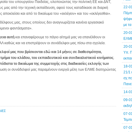
ηγεσία του υπουργείου Παιδείας, υλοποιώντας την πολιτική ΕΕ και ΔΝΤ,
22-0
 μας από την τεχνική εκπαίδευση, αφού τους καταδίκασε σε διαρκή
Πέμπτ
 αποκλείσει και από το δικαίωμα του «εκλέγειν» και του «εκλέγεσθαι».
ψήφισ
αδέλφους μας, στους οποίους δεν αναγνωρίζεται κανένα εργασιακό
με τ
ζόμενοι φαντάσματα».
20-0
εια αυτή
και επαναφέρουμε το πάγιο αίτημά μας να επανέλθουν οι
ΕΛΜΕ
ΠΑΛ καθώς και να επιστρέψουν οι συνάδελφοι μας πίσω στα σχολεία.
20-0
δελφοί μας που βρίσκονται εδώ και 14 μήνες σε διαθεσιμότητα,
Υπ. Π
τμήμα του κλάδου, του εκπαιδευτικού και συνδικαλιστικού κινήματος
.
εκπα
πόδιστα το δικαίωμα της συμμετοχής στις διαδικασίες εκλογής των
18-0
πτωση οι συνάδελφοί μας παραμένουν ενεργά μέλη των ΕΛΜΕ διατηρώντας
21/1 
σχ πο
Πανε
14-0
09-01
εκδηλ
ΛΙΕΣ
07-0
Τεμπ
07-0