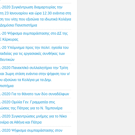
1-2020 Συγκέντρωση διαμαρτυρίας την
η 23 Ιανουαρίου και ώρα 12.30 ενάντια στη
η του ν/σχ που εξισώνει τα ιδιωτικά Κολέγια
α Δημόσια Πανεπιστήμια
1-20 Ψήφισμα συμπαράστασης στο ΔΣ της
 Κέρκυρας
1-20 Υπόμνημα προς την πολιτ. ηγεσία του
αιδείας για τις εργασιακές συνθήκες των
ιδευτικών
1-2020 Πανεκπ/κό συλλαλητήριο την Τρίτη
και 3ωρη στάση ενάντια στην ψήφιση του ν/
υ εξισώνει τα Κολέγια με τα Δημ.
πιστήμια
1-2020 Για το θάνατο των δύο συναδέλφων
-2020 Ομιλία Γεν. Γραμματέα στις
ώσεις της Πάτρας για το Ν. Τεμπονέρα
1-2020 Συγκεντρώσεις μνήμης για το Νίκο
ονέρα σε Αθήνα και Πάτρα
1-2020 Ψήφισμα συμπαράστασης στον