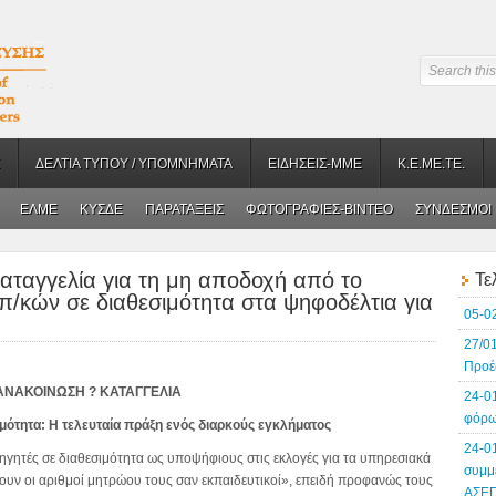
ΔΕΛΤΙΑ ΤΥΠΟΥ / ΥΠΟΜΝΗΜΑΤΑ
ΕΙΔΗΣΕΙΣ-ΜΜΕ
Κ.Ε.ΜΕ.ΤΕ.
ΕΛΜΕ
ΚΥΣΔΕ
ΠΑΡΑΤΑΞΕΙΣ
ΦΩΤΟΓΡΑΦΙΕΣ-BINTEO
ΣΥΝΔΕΣΜΟΙ
αταγγελία για τη μη αποδοχή από το
Τε
/κών σε διαθεσιμότητα στα ψηφοδέλτια για
05-0
27/0
Προέ
ΑΝΑΚΟΙΝΩΣΗ ? ΚΑΤΑΓΓΕΛΙΑ
24-0
φόρω
ιμότητα: Η τελευταία πράξη ενός διαρκούς εγκλήματος
24-0
θηγητές σε διαθεσιμότητα ως υποψήφιους στις εκλογές για τα υπηρεσιακά
συμμ
χουν οι αριθμοί μητρώου τους σαν εκπαιδευτικοί», επειδή προφανώς τους
ΑΣΕ