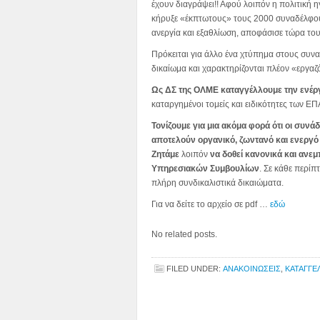
έχουν διαγράψει!! Αφού λοιπόν η πολιτική 
κήρυξε «έκπτωτους» τους 2000 συναδέλφους
ανεργία και εξαθλίωση, αποφάσισε τώρα τους
Πρόκειται για άλλο ένα χτύπημα στους συν
δικαίωμα και χαρακτηρίζονται πλέον «εργα
Ως ΔΣ της ΟΛΜΕ καταγγέλλουμε την ενέργ
καταργημένοι τομείς και ειδικότητες των Ε
Τονίζουμε για μια ακόμα φορά ότι οι συνά
αποτελούν οργανικό, ζωντανό και ενεργό 
Ζητάμε
λοιπόν
να δοθεί κανονικά και ανεμ
Υπηρεσιακών Συμβουλίων
. Σε κάθε περί
πλήρη συνδικαλιστικά δικαιώματα.
Για να δείτε το αρχείο σε pdf …
εδώ
No related posts.
FILED UNDER:
ΑΝΑΚΟΙΝΩΣΕΙΣ
,
ΚΑΤΑΓΓΕ