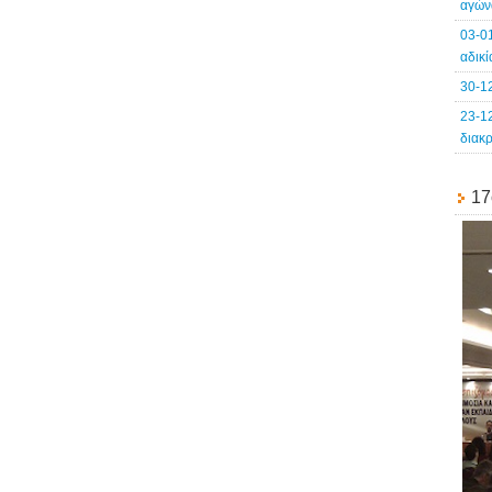
αγών
03-0
αδικ
30-1
23-1
διακ
17