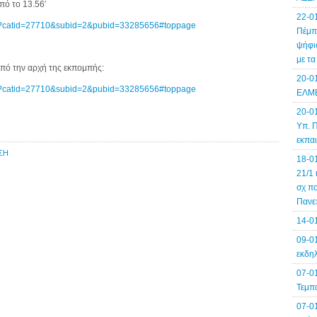
ό το 13.56′
22-0
sp?catid=27710&subid=2&pubid=33285656#toppage
Πέμπτ
ψήφισ
με τ
ό την αρχή της εκπομπής:
20-0
sp?catid=27710&subid=2&pubid=33285656#toppage
ΕΛΜΕ
20-0
Υπ. Π
εκπα
ΣΗ
18-0
21/1 
σχ πο
Πανε
14-0
09-01
εκδηλ
07-0
Τεμπ
07-0