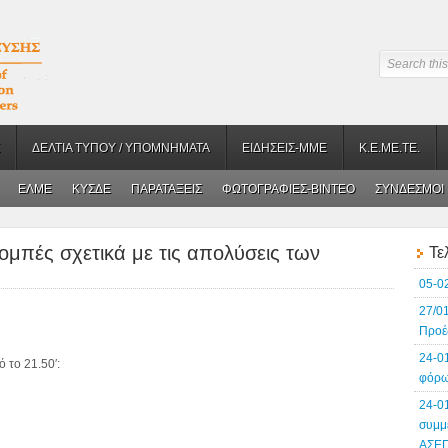
ΔΕΛΤΙΑ ΤΥΠΟΥ / ΥΠΟΜΝΗΜΑΤΑ
ΕΙΔΗΣΕΙΣ-ΜΜΕ
Κ.Ε.ΜΕ.ΤΕ.
ΕΛΜΕ
ΚΥΣΔΕ
ΠΑΡΑΤΑΞΕΙΣ
ΦΩΤΟΓΡΑΦΙΕΣ-BINTEO
ΣΥΝΔΕΣΜΟΙ
ομπές σχετικά με τις απολύσεις των
Τε
05-0
27/0
Προέ
24-0
 το 21.50′:
φόρω
24-0
συμμ
ΑΣΕ