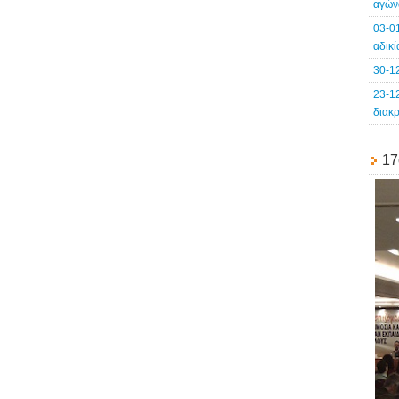
αγών
03-0
αδικ
30-1
23-1
διακ
17