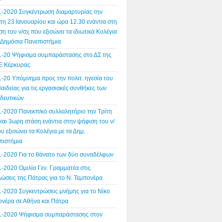
1-2020 Συγκέντρωση διαμαρτυρίας την
η 23 Ιανουαρίου και ώρα 12.30 ενάντια στη
η του ν/σχ που εξισώνει τα ιδιωτικά Κολέγια
α Δημόσια Πανεπιστήμια
1-20 Ψήφισμα συμπαράστασης στο ΔΣ της
 Κέρκυρας
1-20 Υπόμνημα προς την πολιτ. ηγεσία του
αιδείας για τις εργασιακές συνθήκες των
ιδευτικών
1-2020 Πανεκπ/κό συλλαλητήριο την Τρίτη
και 3ωρη στάση ενάντια στην ψήφιση του ν/
υ εξισώνει τα Κολέγια με τα Δημ.
πιστήμια
1-2020 Για το θάνατο των δύο συναδέλφων
-2020 Ομιλία Γεν. Γραμματέα στις
ώσεις της Πάτρας για το Ν. Τεμπονέρα
1-2020 Συγκεντρώσεις μνήμης για το Νίκο
ονέρα σε Αθήνα και Πάτρα
1-2020 Ψήφισμα συμπαράστασης στον