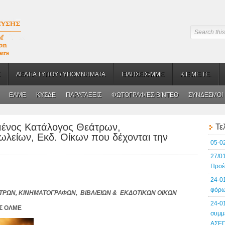
ΔΕΛΤΙΑ ΤΥΠΟΥ / ΥΠΟΜΝΗΜΑΤΑ
ΕΙΔΗΣΕΙΣ-ΜΜΕ
Κ.Ε.ΜΕ.ΤΕ.
ΕΛΜΕ
ΚΥΣΔΕ
ΠΑΡΑΤΑΞΕΙΣ
ΦΩΤΟΓΡΑΦΙΕΣ-BINTEO
ΣΥΝΔΕΣΜΟΙ
μένος Κατάλογος Θεάτρων,
Τε
λείων, Εκδ. Οίκων που δέχονται την
05-0
27/0
Προέ
24-0
φόρω
ΤΡΩΝ,
ΚΙΝΗΜΑΤΟΓΡΑΦΩΝ, ΒΙΒΛ/ΕΙΩΝ & ΕΚΔΟΤΙΚΩΝ ΟΙΚΩΝ
24-0
Σ ΟΛΜΕ
συμμ
ΑΣΕ