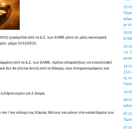
22-0
Πέμπτ
ψήφισ
με τ
20-0
015) χορηγείται από τα Δ.Σ. των ΕΛΜΕ μόνο σε μέλη οικονομικά
ΕΛΜΕ
σχύει μέχρι 31/12/2015.
20-0
Υπ. Π
εκπα
αμμένη από τα Δ.Σ. των ΕΛΜΕ,
πρέπει απαραιτήτως να επικολληθεί
18-0
κά δεν θα γίνεται δεκτή από τα Θέατρα
, τους Κινηματογράφους και
21/1 
σχ πο
Πανε
14-0
 η
Κάρτα
ισχύει για 2 άτομα.
09-01
εκδηλ
 τον / την κάτοχο της
Κάρτας Μέλους
και μόνον στα καταστήματα των
07-0
Τεμπ
07-0