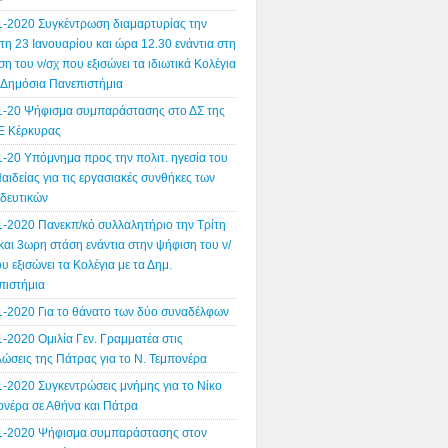
1-2020 Συγκέντρωση διαμαρτυρίας την
η 23 Ιανουαρίου και ώρα 12.30 ενάντια στη
η του ν/σχ που εξισώνει τα ιδιωτικά Κολέγια
α Δημόσια Πανεπιστήμια
1-20 Ψήφισμα συμπαράστασης στο ΔΣ της
 Κέρκυρας
1-20 Υπόμνημα προς την πολιτ. ηγεσία του
αιδείας για τις εργασιακές συνθήκες των
ιδευτικών
1-2020 Πανεκπ/κό συλλαλητήριο την Τρίτη
και 3ωρη στάση ενάντια στην ψήφιση του ν/
υ εξισώνει τα Κολέγια με τα Δημ.
πιστήμια
1-2020 Για το θάνατο των δύο συναδέλφων
-2020 Ομιλία Γεν. Γραμματέα στις
ώσεις της Πάτρας για το Ν. Τεμπονέρα
1-2020 Συγκεντρώσεις μνήμης για το Νίκο
ονέρα σε Αθήνα και Πάτρα
1-2020 Ψήφισμα συμπαράστασης στον