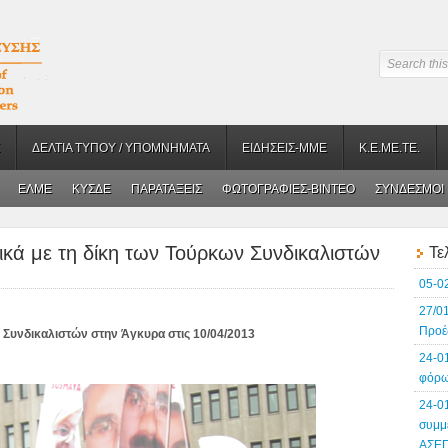
ΔΕΛΤΙΑ ΤΥΠΟΥ / ΥΠΟΜΝΗΜΑΤΑ
ΕΙΔΗΣΕΙΣ-ΜΜΕ
Κ.Ε.ΜΕ.ΤΕ.
ΕΛΜΕ
ΚΥΣΔΕ
ΠΑΡΑΤΑΞΕΙΣ
ΦΩΤΟΓΡΑΦΙΕΣ-BINTEO
ΣΥΝΔΕΣΜΟΙ
κά με τη δίκη των Τούρκων Συνδικαλιστών
Τε
05-0
27/0
Προέ
 Συνδικαλιστών στην Άγκυρα στις 10/04/2013
24-0
φόρω
24-0
συμμ
ΑΣΕ