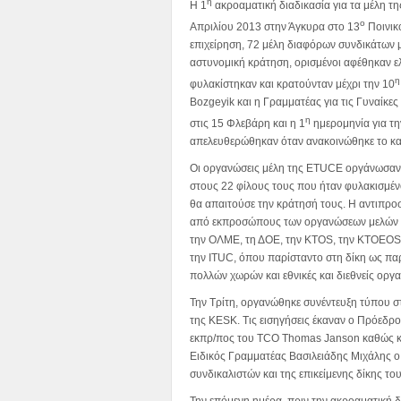
η
Η 1
ακροαματική διαδικασία για τα μέλη τη
ο
Απριλίου 2013 στην Άγκυρα στο 13
Ποινικό
επιχείρηση, 72 μέλη διαφόρων συνδικάτων 
αστυνομική κράτηση, ορισμένοι αφέθηκαν ε
η
φυλακίστηκαν και κρατούνταν μέχρι την 10
Bozgeyik και η Γραμματέας για τις Γυναίκε
η
στις 15 Φλεβάρη και η 1
ημερομηνία για τη
απελευθερώθηκαν όταν ανακοινώθηκε το κα
Οι οργανώσεις μέλη της ETUCE οργάνωσαν 
στους 22 φίλους τους που ήταν φυλακισμένο
θα απαιτούσε την κράτησή τους. Η αντιπρο
από εκπροσώπους των οργανώσεων μελών τ
την ΟΛΜΕ, τη ΔΟΕ, την KTOS, την KTOEOS κ
την ITUC, όπου παρίσταντο στη δίκη ως πα
πολλών χωρών και εθνικές και διεθνείς οργ
Την Τρίτη, οργανώθηκε συνέντευξη τύπου σ
της KESK. Τις εισηγήσεις έκαναν ο Πρόεδρ
εκπρ/πος του TCO Thomas Janson καθώς κα
Ειδικός Γραμματέας Βασιλειάδης Μιχάλης ο
συνδικαλιστών και της επικείμενης δίκης του