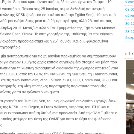
αγών
ς Εgitim Sen που κρατούνταν από τις 25 Ιουνίου έγινε την Τετάρτη, 10
 Δικαστήριο. Πέρυσι στις 25 Ιουνίου, σε μία διεξοδική αστυνομική
03-0
μελών της ΚΕSK (ανάμεσα σε αυτά και από την Egitim Sen), τέθηκαν υπό
αδικ
λεύθεροι ενόψει δίκης μετά από 3ήμερη κράτηση, αλλά 28 από αυτούς
30-1
Απρίλη 2013. Μεταξύ αυτών ο Γεν. Γραμματέας της Egitim Sen Mehmet
23-1
ς Sakine Esen Yilmaz. Το κατηγορητήριο της υπόθεσης θα ετοιμάζονταν
διακ
η
ν ακρόαση προσδιορίστηκε ως η 25
Ιουνίου. Και οι 6 φυλακισμένοι
τηγορητήριο.
17
μία αντιπροσωπεία για τις 25 Ιουνίου προκειμένου να συμπαρασταθούν
ι για σχεδόν 10 μήνες χωρίς κάποιο συγκεκριμένο στοιχείο και βάση που
σωπεία για τη χθεσινή ακροαματική διαδικασία της Άγκυρας αποτελούνταν
ης ETUCE από: την GEW, την NASUWT, τη SNESfsu, τη Lararforbundet,
αι τις συνομοσπονδίες Ver.di , Vision, SUD, TCO, Communal, UGTT και
ρατηρητές. Στη δίκη επίσης ως παρατηρητές παρίσταντο πρεσβείες
ανώσεις για τα ανθρώπινα δικαιώματα.
τα γραφεία του Tum Bel Sen, του νομαρχιακού συνδικάτου εργαζομένων
ος της KESK Lami Ozgen, ο Frank Willems, εκπρ/πος του ITUC και ο
ι οι εκπρόσωποι από τη διεθνή αντιπροσωπεία. Από την ΟΛΜΕ μίλησε ο
 οποίος μετέφερε την θέση της ΟΛΜΕ για αυτό το θέμα της φυλάκισης
ς.