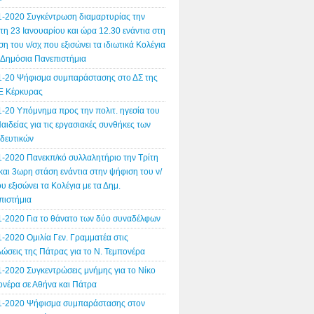
1-2020 Συγκέντρωση διαμαρτυρίας την
η 23 Ιανουαρίου και ώρα 12.30 ενάντια στη
η του ν/σχ που εξισώνει τα ιδιωτικά Κολέγια
α Δημόσια Πανεπιστήμια
1-20 Ψήφισμα συμπαράστασης στο ΔΣ της
 Κέρκυρας
1-20 Υπόμνημα προς την πολιτ. ηγεσία του
αιδείας για τις εργασιακές συνθήκες των
ιδευτικών
1-2020 Πανεκπ/κό συλλαλητήριο την Τρίτη
και 3ωρη στάση ενάντια στην ψήφιση του ν/
υ εξισώνει τα Κολέγια με τα Δημ.
πιστήμια
1-2020 Για το θάνατο των δύο συναδέλφων
-2020 Ομιλία Γεν. Γραμματέα στις
ώσεις της Πάτρας για το Ν. Τεμπονέρα
1-2020 Συγκεντρώσεις μνήμης για το Νίκο
ονέρα σε Αθήνα και Πάτρα
1-2020 Ψήφισμα συμπαράστασης στον