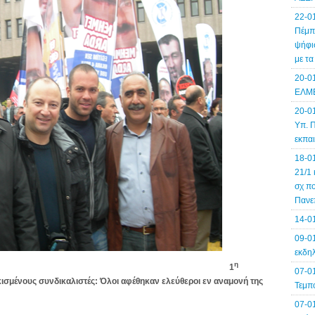
22-0
Πέμπτ
ψήφισ
με τ
20-0
ΕΛΜΕ
20-0
Υπ. Π
εκπα
18-0
21/1 
σχ πο
Πανε
14-0
09-01
εκδηλ
η
1
07-0
κισμένους συνδικαλιστές: Όλοι αφέθηκαν ελεύθεροι εν αναμονή της
Τεμπ
07-0