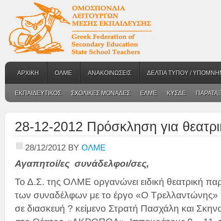
ΑΡΧΙΚΗ
ΟΛΜΕ
ΑΝΑΚΟΙΝΩΣΕΙΣ
ΔΕΛΤΙΑ ΤΥΠΟΥ / ΥΠΟΜΝΗ
ΕΚΠΑΙΔΕΥΤΙΚΟΣ
ΣΧΟΛΙΚΕΣ ΜΟΝΑΔΕΣ
ΕΛΜΕ
ΚΥΣΔΕ
ΠΑΡΑΤΑΞ
28-12-2012 Πρόσκληση για θεατρ
28/12/2012
BY
ΟΛΜΕ
Αγαπητοί/ες συνάδελφοι/σες,
Το Δ.Σ. της ΟΛΜΕ οργανώνει ειδική θεατρική πα
των συναδέλφων με το έργο «Ο Τρελλαντώνης» 
σε διασκευή ? κείμενο Στρατή Πασχάλη και Σκην