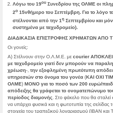
ου
Λόγω του 19
Συνεδρίου της ΟΛΜΕ οι πληρ
ο
2
15νθήμερο του Σεπτέμβρη
. Για το λόγο 
η
στέλνονται από την 1
Σεπτεμβρίου και μό
συστημένα με ταχυδρομείο).
ΔΙΑΔΙΚΑΣΙΑ ΕΠΙΣΤΡΟΦΗΣ ΧΡΗΜΑΤΩΝ ΑΠΟ 
Οι γονείς:
Α) Στέλνουν στην Ο.Λ.Μ.Ε. με
courier
ΑΠΟΚΛΕΙΣ
με ταχυδρομείο γιατί δεν μπορούν να παραλ
χρέωση
-,
την εξοφλημένη
πρωτότυπη απόδει
υπηρεσιών στο όνομα του γονέα
(
ΚΑΙ ΟΧΙ Τ
ΟΛΜΕ
)
ΜΟΝΟ για το ποσό των 200 ευρώ/παιδί
απόδειξης θα γράφεται το ονοματεπώνυμο του
περίοδος διαμονής
. Στο φάκελο που θα σταλε
να υπάρχει φυσικά και η φωτοτυπία της σελίδας τ
στοιχεία του τραπεζικού λογαριασμού (IBAN και 