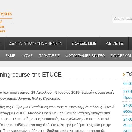
ΔΕΛΤΙΑ ΤΥΠΟΥ / ΥΠΟΜΝΗΜΑΤΑ
ΕΙΔΗΣΕΙΣ-ΜΜΕ
Κ.Ε.ΜΕ.ΤΕ.
ΕΛΜΕ
ΚΥΣΔΕ
ΠΑΡΑΤΑΞΕΙΣ
ΦΩΤΟΓΡΑΦΙΕΣ-BINTEO
ΣΥΝΔΕΣΜΟΙ
rning course της ETUCE
Τε
05-0
27/0
e
-
learning course
, 29 Απριλίου – 9 Ιουνίου 2019, δωρεάν συμμετοχή,
Προέ
μοκρατική Αγωγή, Καλές Πρακτικές.
24-0
ξίες της ΕΕ για μια Εκπαίδευση που τους συμπεριλαμβάνει όλους’
ξεκινά
φόρω
ατφόρμα (MOOC, Massive Open On-line Course) στα αγγλικά/γαλλικά.
ους εκπαιδευτικούς στους διευθυντές των σχολείων, στα εκπαιδευτικά
24-0
έα της εκπαίδευσης να ασχοληθούν καλύτερα με θέματα σχετικά με την
συμμ
ια. Το συγκεκριμένο μάθημα σε διαδικτυακή πλατφόρμα παρουσιάζει
ΑΣΕ