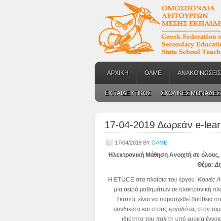
ΑΡΧΙΚΗ
ΟΛΜΕ
ΑΝΑΚΟΙΝΩΣΕΙΣ
ΕΚΠΑΙΔΕΥΤΙΚΟΣ
ΣΧΟΛΙΚΕΣ ΜΟΝΑΔΕΣ
17-04-2019 Δωρεάν e-lea
17/04/2019
BY
ΟΛΜΕ
Ηλεκτρονική Μάθηση Ανοιχτή σε όλους,
Θέμα:
Δη
Η ΕΤUCE στα πλαίσια του έργου ‘
Κοινές Α
μια σειρά μαθημάτων σε ηλεκτρονική πλ
Σκοπός είναι να παρασχεθεί βοήθεια στ
συνδικάτα και στους εργοδότες στον τομ
ιδιότητα του πολίτη υπό ευρεία έννο