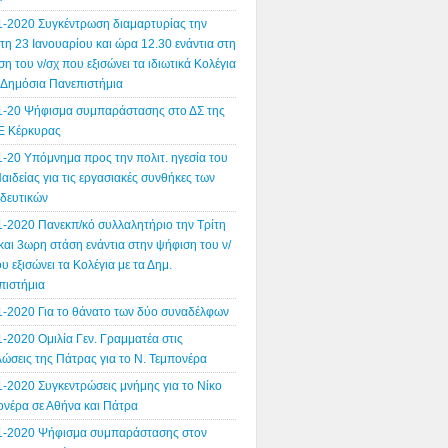
1-2020 Συγκέντρωση διαμαρτυρίας την
η 23 Ιανουαρίου και ώρα 12.30 ενάντια στη
η του ν/σχ που εξισώνει τα ιδιωτικά Κολέγια
α Δημόσια Πανεπιστήμια
1-20 Ψήφισμα συμπαράστασης στο ΔΣ της
 Κέρκυρας
1-20 Υπόμνημα προς την πολιτ. ηγεσία του
αιδείας για τις εργασιακές συνθήκες των
ιδευτικών
1-2020 Πανεκπ/κό συλλαλητήριο την Τρίτη
και 3ωρη στάση ενάντια στην ψήφιση του ν/
υ εξισώνει τα Κολέγια με τα Δημ.
πιστήμια
1-2020 Για το θάνατο των δύο συναδέλφων
-2020 Ομιλία Γεν. Γραμματέα στις
ώσεις της Πάτρας για το Ν. Τεμπονέρα
1-2020 Συγκεντρώσεις μνήμης για το Νίκο
ονέρα σε Αθήνα και Πάτρα
1-2020 Ψήφισμα συμπαράστασης στον