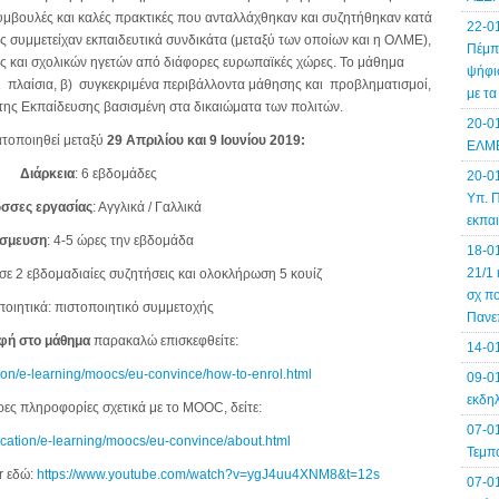
συμβουλές και καλές πρακτικές που ανταλλάχθηκαν και συζητήθηκαν κατά
22-0
ες συμμετείχαν εκπαιδευτικά συνδικάτα (μεταξύ των οποίων και η ΟΛΜΕ),
Πέμπτ
 και σχολικών ηγετών από διάφορες ευρωπαϊκές χώρες. Το μάθημα
ψήφισ
και πλαίσια, β) συγκεκριμένα περιβάλλοντα μάθησης και προβληματισμοί,
με τ
 της Εκπαίδευσης βασισμένη στα δικαιώματα των πολιτών.
20-0
οποιηθεί μεταξύ
29 Απριλίου και 9 Ιουνίου 2019:
ΕΛΜΕ
Διάρκεια
: 6 εβδομάδες
20-0
Υπ. Π
σσες εργασίας
: Αγγλικά / Γαλλικά
εκπα
σμευση
: 4-5 ώρες την εβδομάδα
18-0
21/1 
σε 2 εβδομαδιαίες συζητήσεις και ολοκλήρωση 5 κουίζ
σχ πο
ποιητικά: πιστοποιητικό συμμετοχής
Πανε
φή στο μάθημα
παρακαλώ επισκεφθείτε:
14-0
tion/e-learning/moocs/eu-convince/how-to-enrol.html
09-01
εκδηλ
ρες πληροφορίες σχετικά με το MOOC, δείτε:
07-0
ducation/e-learning/moocs/eu-convince/about.html
Τεμπ
r εδώ:
https://www.youtube.com/watch?v=ygJ4uu4XNM8&t=12s
07-0