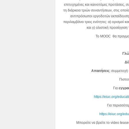
επιτυχημένες και καινοτόμες προτάσεις, 
τη διάρκεια τριών συναντήσεων, στις οποί
αντιπρόσωποι εργοδοτών εκπαίδευσης
περιλαμβάνει τρεις ενότητες: α) ορισμοί 
και γ) ολιστική προσέγγιση
Το MOOC θα πραγματ
Γλώ
Δέ
Απαιτήσεις
: συμμετοχή 
Πιστο
Για
εγγρα
https://eiuc.org/educa
Για περισσότε
https://eiuc.org/e
Μπορείτε να βρείτε το video tease